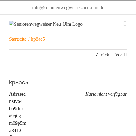
Zum
info@seniorenwegweiser-neu-ulm.de
Inhalt
springen
Startseite
kp8ac5
Zurück
Vor
kp8ac5
Adresse
Karte nicht verfügbar
hzfvo4
bp9drp
a9qttg
m09p5m
23412