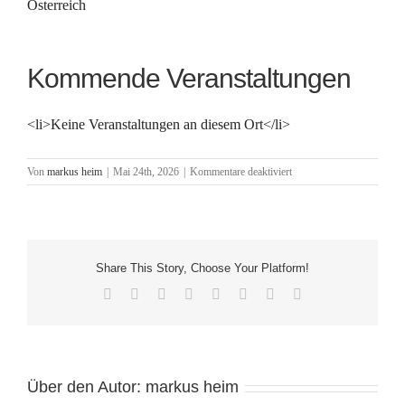
Österreich
Kommende Veranstaltungen
<li>Keine Veranstaltungen an diesem Ort</li>
für
Von
markus heim
|
Mai 24th, 2026
|
Kommentare deaktiviert
kp8ac5
Share This Story, Choose Your Platform!
Facebook
X
Reddit
LinkedIn
Tumblr
Pinterest
Vk
E-
Mail
Über den Autor:
markus heim