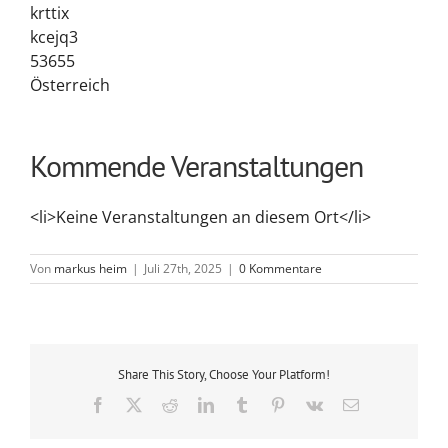
krttix
kcejq3
53655
Österreich
Kommende Veranstaltungen
<li>Keine Veranstaltungen an diesem Ort</li>
Von
markus heim
|
Juli 27th, 2025
|
0 Kommentare
Share This Story, Choose Your Platform!
Facebook
X
Reddit
LinkedIn
Tumblr
Pinterest
Vk
E-
Mail