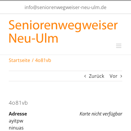
Zum
info@seniorenwegweiser-neu-ulm.de
Inhalt
springen
Startseite
4o81vb
Zurück
Vor
4o81vb
Adresse
Karte nicht verfügbar
ayitpw
ninuas