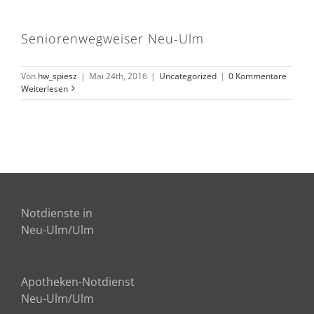
Seniorenwegweiser Neu-Ulm
Von
hw_spiesz
|
Mai 24th, 2016
|
Uncategorized
|
0 Kommentare
Weiterlesen
Notdienste in
Neu-Ulm/Ulm
Apotheken-Notdienst
Neu-Ulm/Ulm